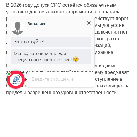
В 2026 году допуск СРО остаётся обязательным
условием для легального капремонта, но правила
различаются. Для обычных объектов действует порог
Василиса
в 10 миллионов рублей: ниже этой суммы допуск не
нужен. Для капремонта в МКД такого исключения нет
— допуск обязателен при любой сумме контракта.
Здравствуйте!
Также есть отдельные категории организаций,
которые могут работать без СРО в силу закона.
Мы подготовили для Вас
специальное предложение!
Понимание этих различий помогает подрядчику
заранее оценить, какие требования к нему предъявят,
Введите сообщение
правильно спланировать расходы на вступление в
СРО и не брать на себя обязательства, выходящие за
пределы разрешённого уровня ответственности.