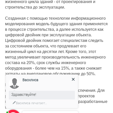
жизненного цикла зданий - от проектирования и
строительства до эксплуатации.
Созданная с помощью технологии информационного
моделирования модель будущего здания применяется
в процессе строительства, а далее используется как
цифровой двойник при эксплуатации объекта.
Цифровой двойник помогает специалистам следить
за состоянием объекта, что продлевает его
жизненный цикл на десятки лет. Кроме того, этот
метод увеличивает производительность инженерного
состава на 20%, срок службы инженерного
оборудования - более чем на 15%, а также снижает
затраты на внеплановое обслуживание до 50%.
Василиса
В строительной отрасли идет активное
импортозамещение программного обеспечения. Для
Здравствуйте!
реализации московских строительных проектов
применяются программные продукты, разработанные
Василиса
печатает...
в России.