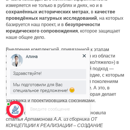
измеряется не только в рублях и днях, но и в
сохранённых исторических метрах
, в
качестве
проведённых натурных исследований
, на которых
базируется наш проект, и в
безупречности
юридического сопровождения
, которое защищает
наше общее дело.
Внедрение комплексной, привязанной к этапам
системы оценки — это перевод работы из области
Алина
субъективных впечатлений («с ним легко/тяжело») в
плоскость объективного анализа. Такой подход —
Здравствуйте!
лучшая гарантия, что уникальное наследие, с которым
мы работаем, будет передано будущим поколениям
Мы подготовили для Вас
не в искажённой, а в подлинной форме. А это, в
специальное предложение!
конечном счёте, и есть общая цель, которая делает
заказчика и проектировщика союзниками.
Введите сообщение
Автора статьи на сайте Альбус вдохновила
статья Артамонова А.А. из сборника ОТ
КОНЦЕПЦИИ К РЕАЛИЗАЦИИ – СОЗДАНИЕ