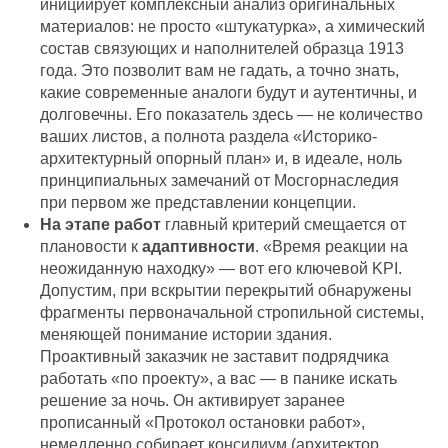
инициирует комплексный анализ оригинальных
материалов: не просто «штукатурка», а химический
состав связующих и наполнителей образца 1913
года. Это позволит вам не гадать, а точно знать,
какие современные аналоги будут и аутентичны, и
долговечны. Его показатель здесь — не количество
ваших листов, а полнота раздела «Историко-
архитектурный опорный план» и, в идеале, ноль
принципиальных замечаний от Мосгорнаследия
при первом же представлении концепции.
На этапе работ
главный критерий смещается от
плановости к
адаптивности
. «Время реакции на
неожиданную находку» — вот его ключевой KPI.
Допустим, при вскрытии перекрытий обнаружены
фрагменты первоначальной стропильной системы,
меняющей понимание истории здания.
Проактивный заказчик не заставит подрядчика
работать «по проекту», а вас — в панике искать
решение за ночь. Он активирует заранее
прописанный «Протокол остановки работ»,
немедленно собирает консилиум (архитектор,