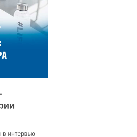
-
рии
л в интервью