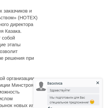
 заказчиков и
ьством» (НОТЕХ)
ного директора
я Казака.
т собой
щие этапы
позволит
ые решения при
ой организации
Василиса
зиции Минстроя,
Здравствуйте!
можность
Мы подготовили для Вас
числом
специальное предложение!
 рынок новых или