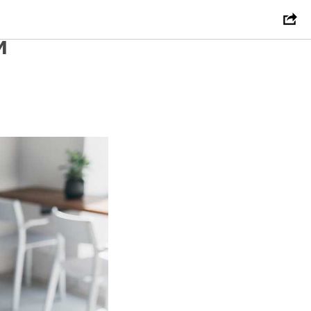
мпаний-
и