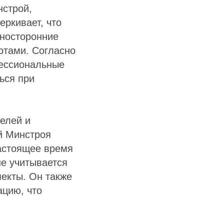
нстрой,
еркивает, что
зносторонние
отами. Согласно
ессиональные
ься при
елей и
й Минстроя
настоящее время
не учитывается
екты. Он также
ацию, что