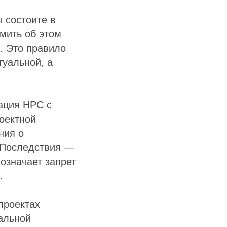
 состоите в
мить об этом
 Это правило
туальной, а
ация НРС с
оектной
ния о
. Последствия —
означает запрет
.
проектах
альной