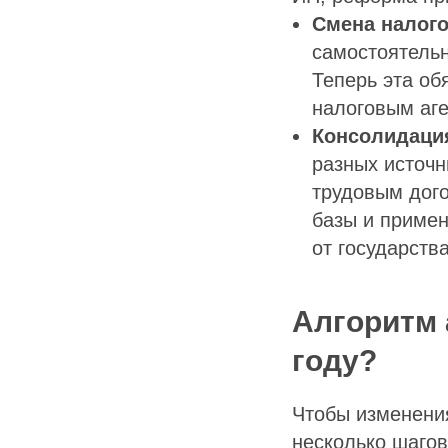
Смена налого
самостоятельн
Теперь эта об
налоговым аг
Консолидаци
разных источн
трудовым дого
базы и примен
от государств
Алгоритм 
году?
Чтобы изменени
несколько шагов