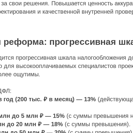
 за свои решения. Повышается ценность аккура
ектирования и качественной внутренней прове
 реформа: прогрессивная шк
дится прогрессивная шкала налогообложения д
но для высокооплачиваемых специалистов прое
олее ощутимы.
ДФЛ:
в год (200 тыс. ₽ в месяц) — 13%
(действующа
 млн до 5 млн ₽ — 15%
(с суммы превышения на
лн до 20 млн ₽ — 18%
(с суммы превышения).
млн до 50 млн ₽ — 20%
(с суммы превышения)