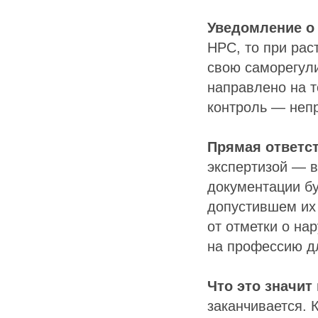
Уведомление о
НРС, то при рас
свою саморегул
направлено на т
контроль — неп
Прямая ответст
экспертизой — в
документации б
допустившем их
от отметки о на
на профессию дл
Что это значит
заканчивается. 