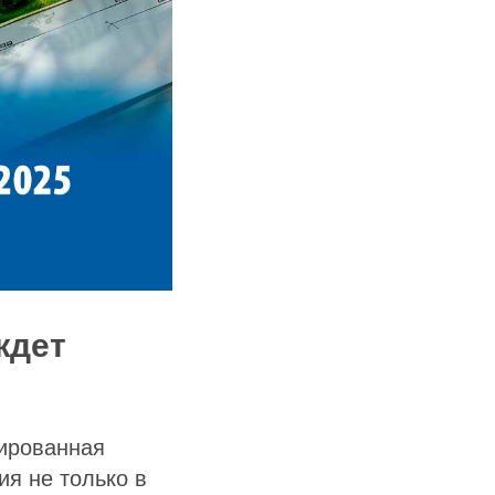
ждет
нированная
я не только в