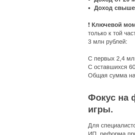
Доход свыше
❗
Ключевой мом
только к той ча
3 млн рублей:
С первых 2,4 мл
С оставшихся 60
Общая сумма нал
Фокус на 
игры.
Для специалист
ИП, реформа пр