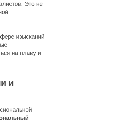
алистов. Это не
ной
сфере изысканий
вые
ться на плаву и
и и
ссиональной
ональный