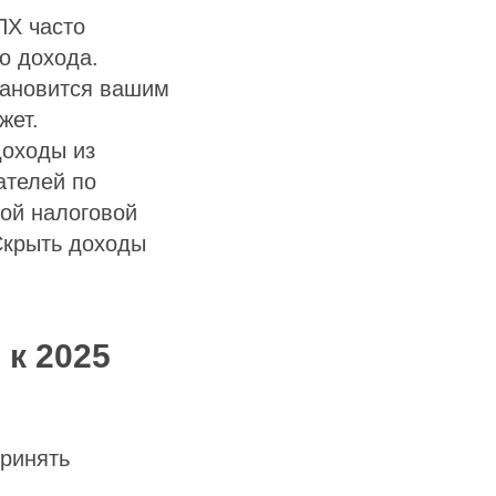
ПХ часто
о дохода.
тановится вашим
жет.
доходы из
ателей по
ой налоговой
Скрыть доходы
 к 2025
принять