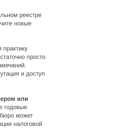
альном реестре
учите новые
 практику
статочно просто
амечаний.
утация и доступ
тером или
е годовые
 бюро может
ации налоговой