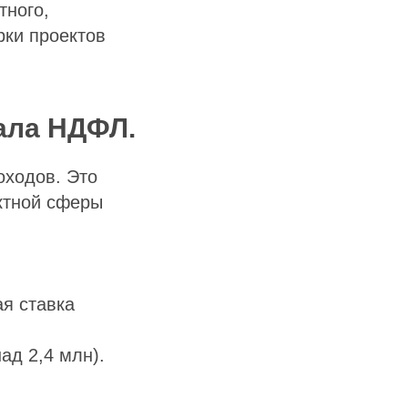
тного,
рки проектов
ала НДФЛ.
оходов. Это
ктной сферы
я ставка
д 2,4 млн).
.