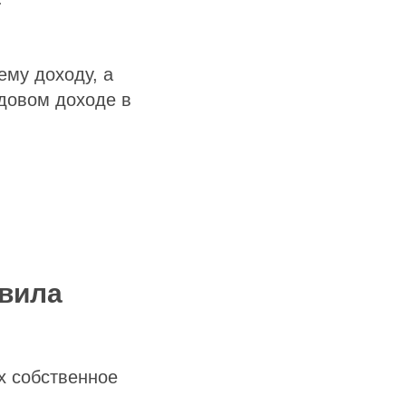
ему доходу, а
одовом доходе в
авила
х собственное