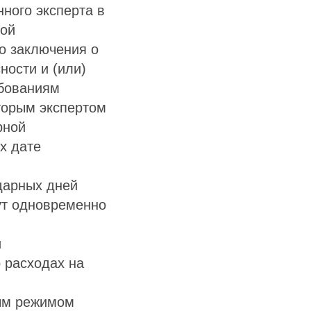
ного эксперта в
ной
о заключения о
ности и (или)
ебованиям
торым экспертом
рной
х дате
дарных дней
ут одновременно
и
 расходах на
ым режимом