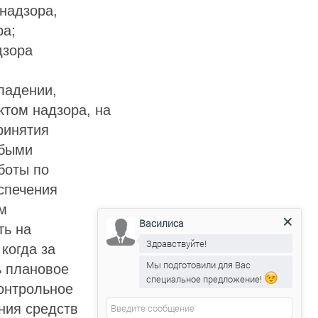
 надзора,
ра;
дзора
ладении,
том надзора, на
ринятия
убыми
боты по
спечения
м
Василиса
ть на
Здравствуйте!
когда за
Мы подготовили для Вас
ь плановое
специальное предложение!
контрольное
ния средств