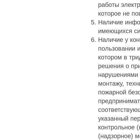
работы электр
которое не по
Наличие инфо
имеющихся си
Наличие у кон
пользовании 
котором в тр
решения о при
нарушениями 
монтажу, тех
пожарной без
предпринимат
соответствующ
указанный пе
контрольное (
(надзорное) м