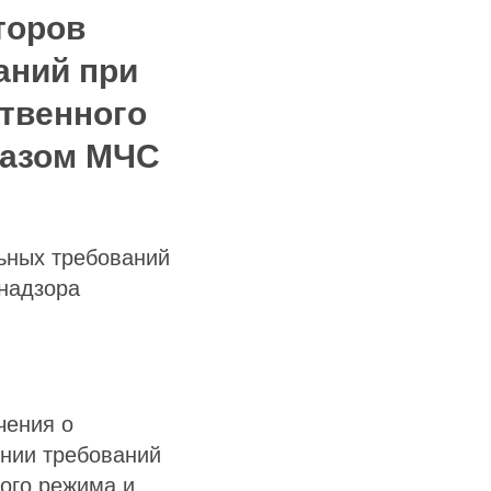
торов
аний при
твенного
казом МЧС
ьных требований
 надзора
чения о
ении требований
ого режима и