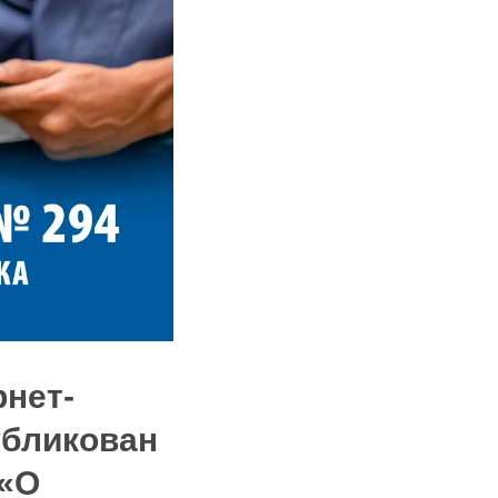
рнет-
убликован
 «О