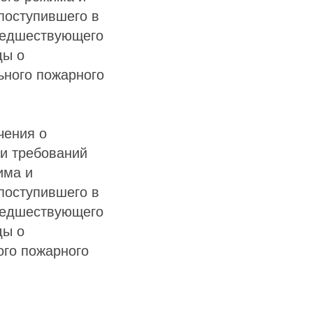
поступившего в
предшествующего
ды о
ьного пожарного
чения о
и требований
има и
поступившего в
предшествующего
ды о
го пожарного