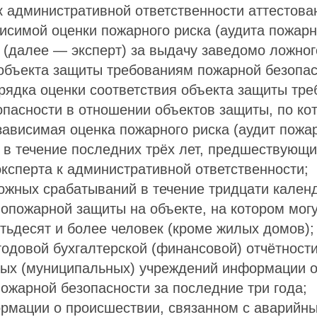
 административной ответственности аттестован
исимой оценки пожарного риска (аудита пожар
 (далее — эксперт) за выдачу заведомо ложног
объекта защиты требованиям пожарной безопас
рядка оценки соответствия объекта защиты тр
опасности в отношении объектов защиты, по ко
зависимая оценка пожарного риска (аудит пожа
 в течение последних трёх лет, предшествующи
ксперта к административной ответственности;
ложных срабатываний в течение тридцати кален
вопожарной защиты на объекте, на котором мог
тьдесят и более человек (кроме жилых домов);
годовой бухгалтерской (финансовой) отчётност
ных (муниципальных) учреждений информации о
ожарной безопасности за последние три года;
рмации о происшествии, связанном с аварийн