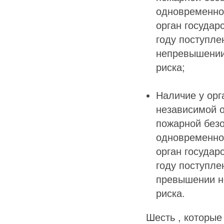
одновременное
орган государ
году поступле
непревышении
риска;
Наличие у орг
независимой о
пожарной без
одновременное
орган государ
году поступле
превышении н
риска.
Шесть , которые