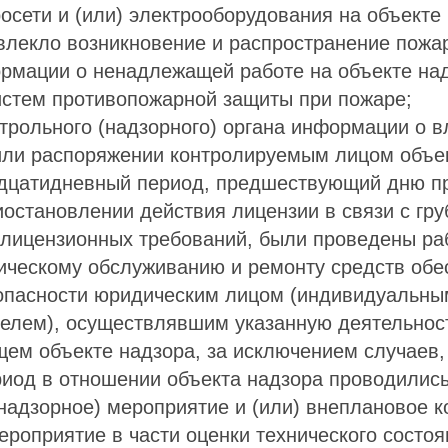
осети и (или) электрооборудования на объекте
влекло возникновение и распространение пожа
рмации о ненадлежащей работе на объекте на
стем противопожарной защиты при пожаре;
трольного (надзорного) органа информации о в
или распоряжении контролируемым лицом объек
идцатидневный период, предшествующий дню п
остановлении действия лицензии в связи с гр
лицензионных требований, были проведены ра
ническому обслуживанию и ремонту средств обе
опасности юридическим лицом (индивидуальны
елем), осуществлявшим указанную деятельнос
ем объекте надзора, за исключением случаев, 
риод в отношении объекта надзора проводилис
надзорное) мероприятие и (или) внеплановое 
ероприятие в части оценки технического состоя