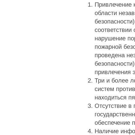
Привлечение к
области незав
безопасности)
соответствии 
нарушение по
пожарной без
проведена не
безопасности)
привлечения э
Три и более 
систем проти
находиться пя
Отсутствие в 
государствен
обеспечение п
Наличие инфо