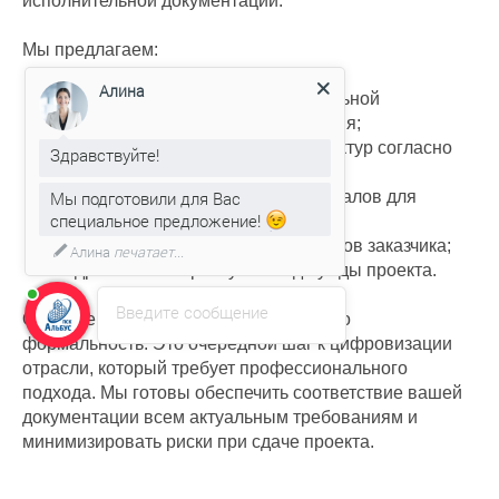
исполнительной документации.
Мы предлагаем:
Алина
адаптацию проектной и исполнительной
документации под новые требования;
разработку и обновление XML-структур согласно
Здравствуйте!
последним версиям схем;
Мы подготовили для Вас
консультации по подготовке материалов для
специальное предложение!
экспертизы;
цифровизацию внутренних процессов заказчика;
Алина
печатает...
внедрение и настройку ПО под нужды проекта.
Введите сообщение
Обновления Минстроя — это не просто
формальность. Это очередной шаг к цифровизации
отрасли, который требует профессионального
подхода. Мы готовы обеспечить соответствие вашей
документации всем актуальным требованиям и
минимизировать риски при сдаче проекта.