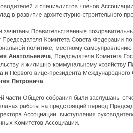
ководителей и специалистов членов Ассоциаци
лад в развитие архитектурно-строительного пр
ли зачитаны Правительственные поздравительн
т Председателя Комитета Совета Федерации п
иональной политике, местному самоуправлению
ея Анатольевича
, Председателя Комитета Го
ельству и жилищно-коммунальному хозяйству
П
а
и Первого вице-президента Международного
ргея Петровича
.
ей части Общего собрания были заслушаны отч
 планах работы на предстоящий период Председ
ректора Ассоциации, выступления руководител
нных Комитетов Ассоциации.