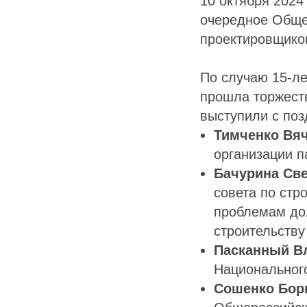
10 октября 2024 
очередное Обще
проектировщико
По случаю 15-ле
прошла торжеств
выступили с по
Тимченко Вя
организации п
Бачурина Св
совета по стр
проблемам дол
строительству
Пасканный В
Национальног
Сошенко Бор