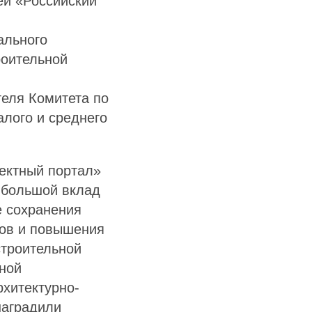
ей «Российский
ального
роительной
теля Комитета по
лого и среднего
ектный портал»
, большой вклад
е сохранения
ров и повышения
строительной
ной
рхитектурно-
наградили