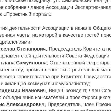
г. в Москве по адресу: ул. Симоновский вал, д.
е собрание членов Ассоциации Экспертно-анал
в «Проектный портал»
тия деятельности Ассоциации в начале Общего
енная часть, на которой в качестве гостей при
здравлениями:
чеслав Степанович
, Председатель Комитета п
арламентской деятельности Совета Федерации
етлана Самуиловна
, Ответственный секретарь
оительству, промышленности строительных мат
евого строительства при Комитете Государст
 и жилищно-коммунальному хозяйству;
ладимир Иванович
, Вице-Президент, член Сов
о объединения изыскателей и проектировщиков
ис Александрович
, Председатель, член През