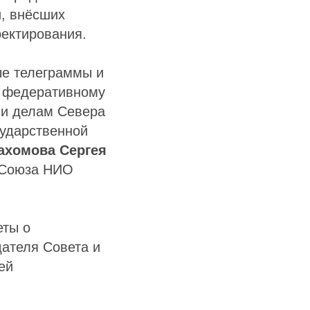
и, внёсших
оектирования.
ые телеграммы и
о федеративному
 и делам Севера
сударственной
ахомова Сергея
 Союза НИО
еты о
ателя Совета и
ей