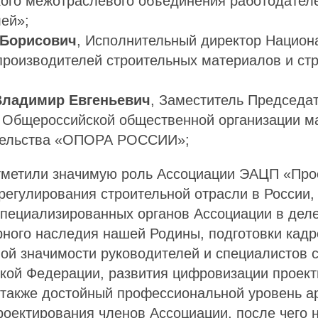
ого межотраслевого объединения работодател
ей»;
 Борисович
, Исполнительный директор Национ
производителей строительных материалов и ст
Владимир Евгеньевич
, Заместитель Председа
 Общероссийской общественной организации ма
тельства «ОПОРА РОССИИ»;
метили значимую роль Ассоциации ЭАЦП «Про
регулирования строительной отрасли в России
специализированных органов Ассоциации в дел
рного наследия нашей Родины, подготовки кад
ой значимости руководителей и специалистов 
ской Федерации, развития цифровизации проект
 также достойный профессиональной уровень а
роектирования членов Ассоциации, после чего 