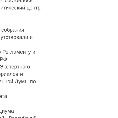
 2 состоялось
итический центр
 собрания
сутствовали и
о Регламенту и
 РФ;
 Экспертного
ериалов и
венной Думы по
ета
;
идиума