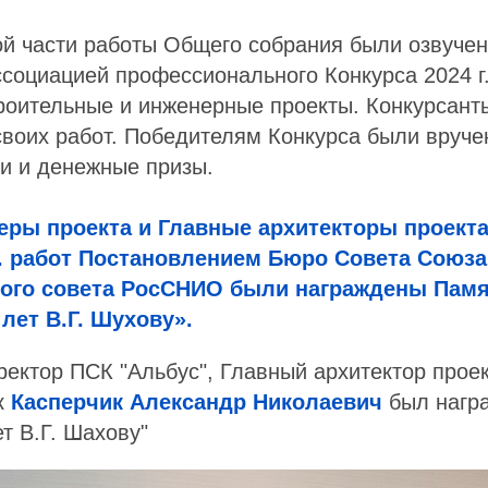
й части работы Общего собрания были озвучен
социацией профессионального Конкурса 2024 г
роительные и инженерные проекты. Конкурсант
своих работ. Победителям Конкурса были вруч
и и денежные призы.
еры проекта и Главные архитекторы проекта
г. работ Постановлением Бюро Совета Союз
ого совета РосСНИО были награждены Пам
лет В.Г. Шухову».
ектор ПСК "Альбус", Главный архитектор проек
к
Касперчик Александр Николаевич
был нагр
т В.Г. Шахову"