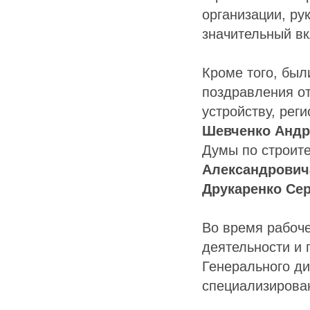
организации, ру
значительный вк
Кроме того, бы
поздравления о
устройству, рег
Шевченко Андр
Думы по строит
Александрович
Друкаренко Се
Во время рабоч
деятельности и
Генерального ди
специализирова