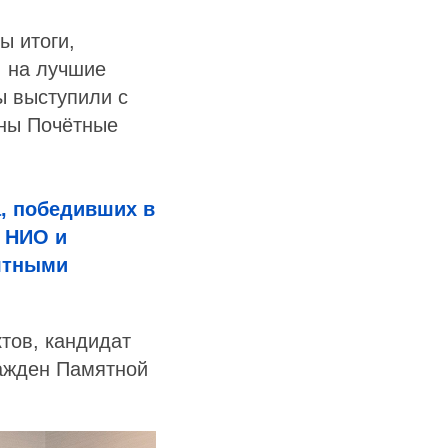
ы итоги,
. на лучшие
ы выступили с
ены Почётные
, победивших в
а НИО и
ятными
тов, кандидат
ажден Памятной