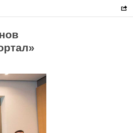
нов
ортал»