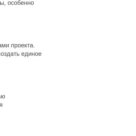
ды, особенно
ами проекта.
создать единое
ью
я