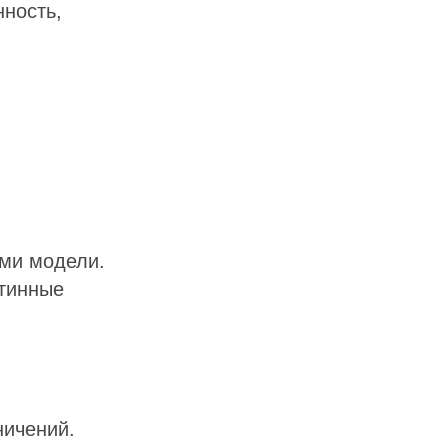
ность,
ми модели.
утинные
ничений.