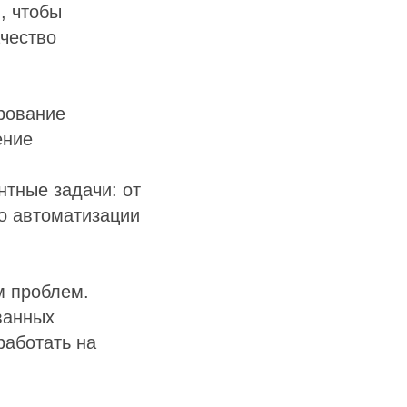
, чтобы
ачество
рование
ение
тные задачи: от
о автоматизации
м проблем.
ванных
работать на