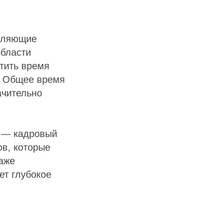
атляющие
области
тить время
д. Общее время
ачительно
х — кадровый
ов, которые
аже
ет глубокое