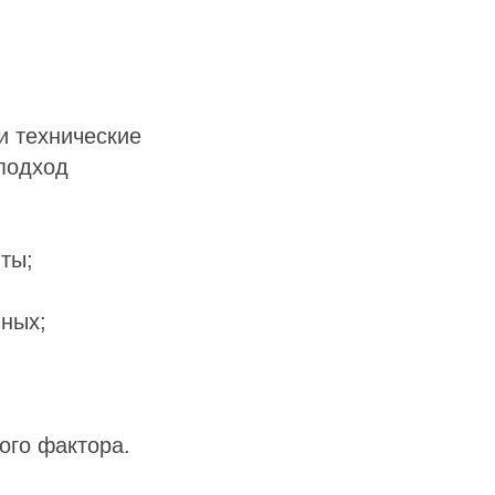
и технические
 подход
ты;
нных;
ого фактора.