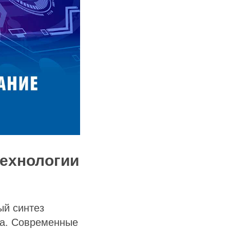
технологии
ый синтез
да. Современные